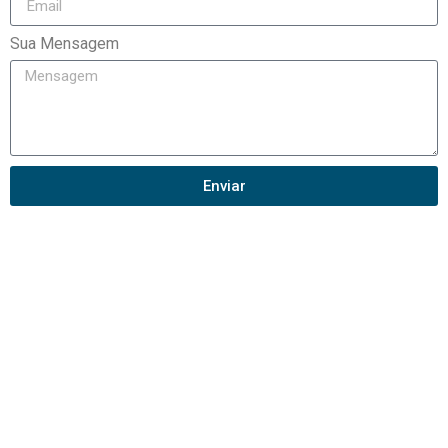
Sua Mensagem
Enviar
ANUNCIE NA RÁDIO
AMÉRICA SACRAMENTO
Entre em contato conosco agora mesmo via whatsapp
clicando no botão abaixo..